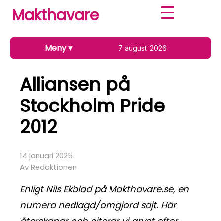
Makthavare
Meny
▾
7 augusti 2026
Alliansen på
Stockholm Pride
2012
14 januari 2025
Av Redaktionen
Enligt Nils Ekblad på Makthavare.se, en
numera nedlagd/omgjord sajt. Här
återskapar och citerar vi arvet efter